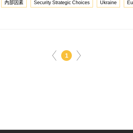
內部因素
Security Strategic Choices
Ukraine
Eu
1