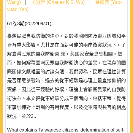
Wang)
吳冠昇 (Charles K.S. Wu)
葉耀元 (Yao-
yuan Yeh)
61卷3期(2022/09/01)
臺灣民眾自我防衛的決心，對於我國國防及東亞區域和平
皆有重大影響。尤其是在面對可能的兩岸衝突狀況下，了
解臺灣民眾的自我防衛意 願，與國家安全息息相關。然
而，如何解釋臺灣民眾自我防衛決心的差異，在現存的國
際關係文獻裡面的討論有限。我們認為，民眾在理性計算
是否願意參戰時，過去的從軍經驗是心理上最直接仰賴的
資訊，因此從軍經驗的好壞，理論上會影響民眾的自我防
衛決心。本文把從軍經驗分成三個面向，包括軍種、覺得
軍事訓練對上戰場的有用程度、以及從軍時與長官的相處
狀況，並於2..
What explains Taiwanese citizens’ determination of self-