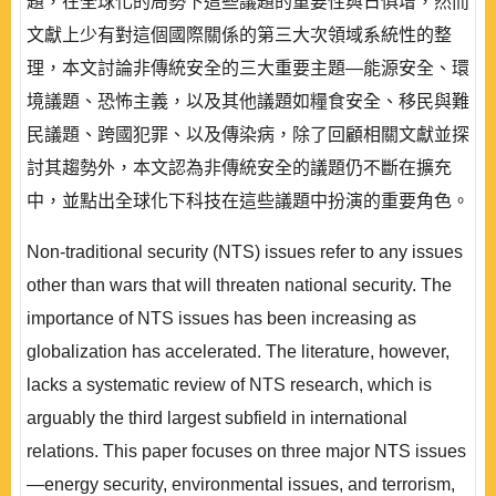
題，在全球化的局勢下這些議題的重要性與日俱增，然而
文獻上少有對這個國際關係的第三大次領域系統性的整
理，本文討論非傳統安全的三大重要主題—能源安全、環
境議題、恐怖主義，以及其他議題如糧食安全、移民與難
民議題、跨國犯罪、以及傳染病，除了回顧相關文獻並探
討其趨勢外，本文認為非傳統安全的議題仍不斷在擴充
中，並點出全球化下科技在這些議題中扮演的重要角色。
Non-traditional security (NTS) issues refer to any issues
other than wars that will threaten national security. The
importance of NTS issues has been increasing as
globalization has accelerated. The literature, however,
lacks a systematic review of NTS research, which is
arguably the third largest subfield in international
relations. This paper focuses on three major NTS issues
—energy security, environmental issues, and terrorism,