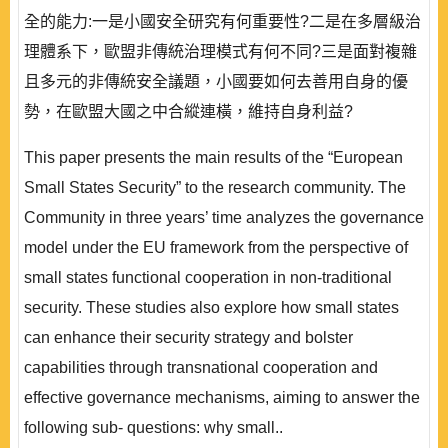
全的能力:一是小國安全研究有何重要性?二是在多層級治
理體系下，歐盟非傳統治理模式有何不同?三是面對複雜
且多元的非傳統安全議題，小國要如何去善用自身的優
勢，在歐盟大國之中合縱連橫，維持自身利益?
This paper presents the main results of the “European
Small States Security” to the research community. The
Community in three years’ time analyzes the governance
model under the EU framework from the perspective of
small states functional cooperation in non-traditional
security. These studies also explore how small states
can enhance their security strategy and bolster
capabilities through transnational cooperation and
effective governance mechanisms, aiming to answer the
following sub- questions: why small..