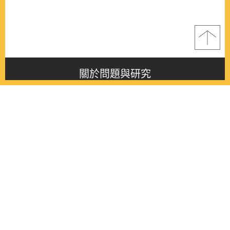
關於問題與研究
About this journal
最新消息
Latest issue
最新期刊
Latest issue
各期期刊
All issues
徵稿啟事
Contribution