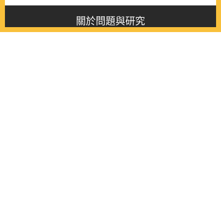
關於問題與研究
About this journal
最新消息
Latest issue
最新期刊
Latest issue
各期期刊
All issues
徵稿啟事
Contribution
聯絡我們
Contact
《問題與研究》季刊 Wenti Yu Yanjiu