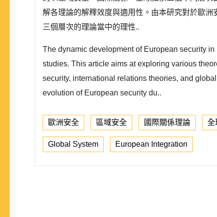
解各理論的解釋效度與適用性。由本研究對於歐洲
三個層次的理論當中的理性..
The dynamic development of European security in bo
studies. This article aims at exploring various theo
security, international relations theories, and globa
evolution of European security du..
歐洲安全
區域安全
國際關係理論
全
Global System
European Integration