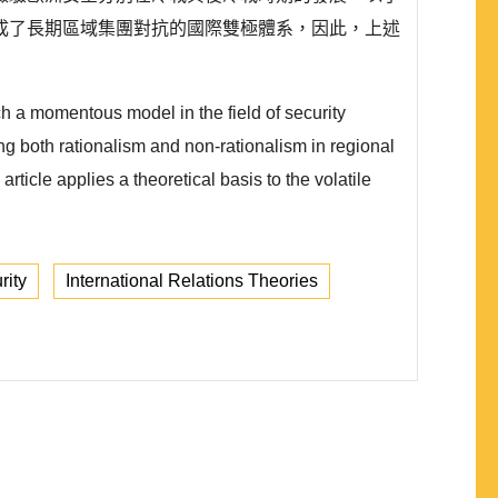
成了長期區域集團對抗的國際雙極體系，因此，上述
h a momentous model in the field of security
ing both rationalism and non-rationalism in regional
article applies a theoretical basis to the volatile
rity
International Relations Theories