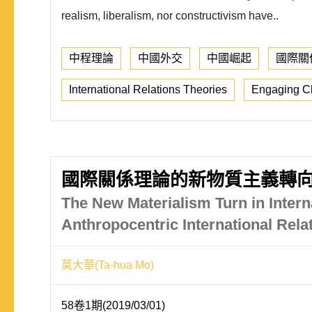
realism, liberalism, nor constructivism have..
中程理論
中國外交
中國崛起
國際關
International Relations Theories
Engaging C
國際關係理論的新物質主義轉向
The New Materialism Turn in Inter
Anthropocentric International Rela
莫大華(Ta-hua Mo)
58卷1期(2019/03/01)