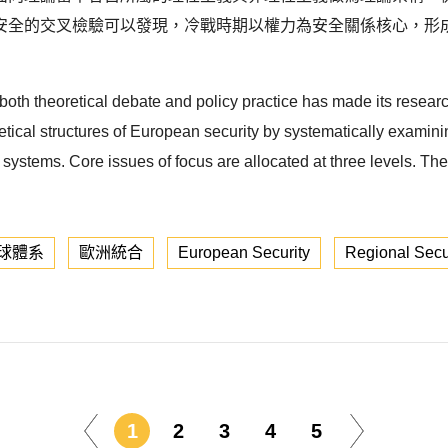
安全的交叉檢驗可以發現，冷戰時期以權力為安全關係核心，形
th theoretical debate and policy practice has made its researc
retical structures of European security by systematically examin
l systems. Core issues of focus are allocated at three levels. The 
球體系
歐洲統合
European Security
Regional Secu
1
2
3
4
5