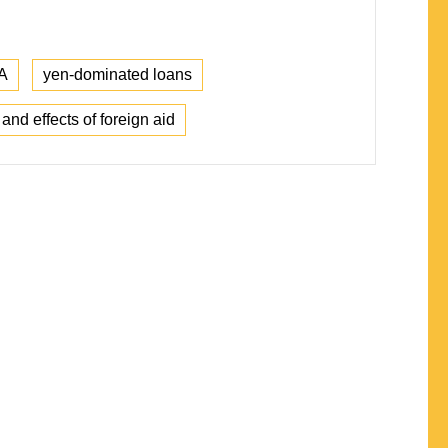
A
yen-dominated loans
 and effects of foreign aid