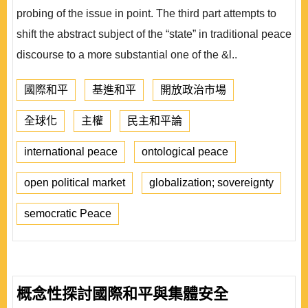
probing of the issue in point. The third part attempts to
shift the abstract subject of the “state” in traditional peace
discourse to a more substantial one of the &l..
國際和平
基進和平
開放政治市場
全球化
主權
民主和平論
international peace
ontological peace
open political market
globalization; sovereignty
semocratic Peace
概念性探討國際和平與集體安全