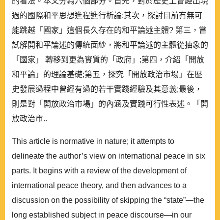
的看法。本文分為六個部分。首先，對於歷史上曾經出現
過的國際和平思想進程進行析論;其次，探討目前有無可
能跳越「國家」這個長久存在的和平論述主體? 第三，嘗
試解開和平論述的傳統面紗，將和平論述的主體從抽象的
「國家」 轉移到更為實質的「政府」;第四，介紹「開放
和平論」的理論基礎;第五，探究「開放政治市場」在歷
史發展過程中曾經有過的若干實踐經驗及其意義;最後，
則是對「開放政治市場」的內涵及實踐可行性表述。「開
放政治市..
This article is normative in nature; it attempts to
delineate the author’s view on international peace in six
parts. It begins with a review of the development of
international peace theory, and then advances to a
discussion on the possibility of skipping the “state”—the
long established subject in peace discourse—in our