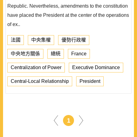
Republic. Nevertheless, amendments to the constitution
have placed the President at the center of the operations
of ex..
法國
中央集權
優勢行政權
中央地方關係
總統
France
Centralization of Power
Executive Dominance
Central-Local Relationship
President
1