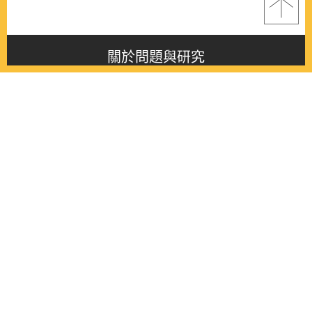
關於問題與研究
About this journal
最新消息
Latest issue
最新期刊
Latest issue
各期期刊
All issues
徵稿啟事
Contribution
聯絡我們
Contact