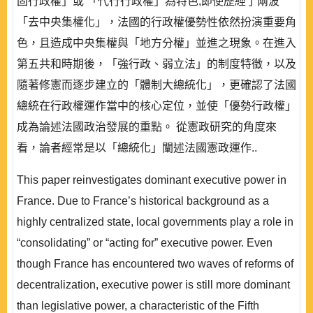
固行政權」或 「代行行政權」為特色;即使歷經了兩波
「去中央集權化」，法國的行政權優勢性依然扮演重要角
色，且造成中央集權與「地方分權」並進之現象。在進入
第五共和時期後，「強行政、弱立法」的制度特徵，以及
隨著修憲而逐步建立的「體制大總統化」，更確認了法國
總統在行政權運作當中的核心定位，並使「優勢行政權」
成為論述法國政治發展的重點。 從憲政研究的角度來
看，論者經常是以「總統化」闡述法國憲政運作..
This paper reinvestigates dominant executive power in
France. Due to France’s historical background as a
highly centralized state, local governments play a role in
“consolidating” or “acting for” executive power. Even
though France has encountered two waves of reforms of
decentralization, executive power is still more dominant
than legislative power, a characteristic of the Fifth