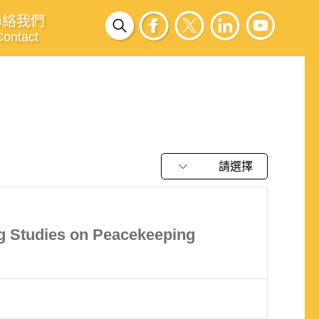
聯絡我們
Contact
請選擇
ng Studies on Peacekeeping