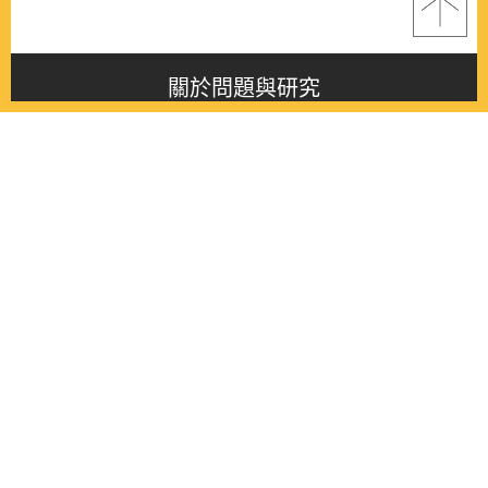
關於問題與研究
About this journal
最新消息
Latest issue
最新期刊
Latest issue
各期期刊
All issues
徵稿啟事
Contribution
聯絡我們
Contact