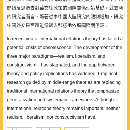
開始反思過去對華交往政策的國際關係理論基礎。就臺灣
的研究者而言，隨著從事中國大陸研究的限制增加，研究
中國外交是否還能像過去那樣地依賴國際關係理..
In recent years, international relations theory has faced a
potential crisis of obsolescence. The development of the
three major paradigms—realism, liberalism, and
constructivism—has stagnated, and the gap between
theory and policy implications has widened. Empirical
research guided by middle-range theories are replacing
traditional international relations theory that emphasize
generalization and systematic frameworks. Although
international relations theory remains important, neither
realism, liberalism, nor constructivism have..