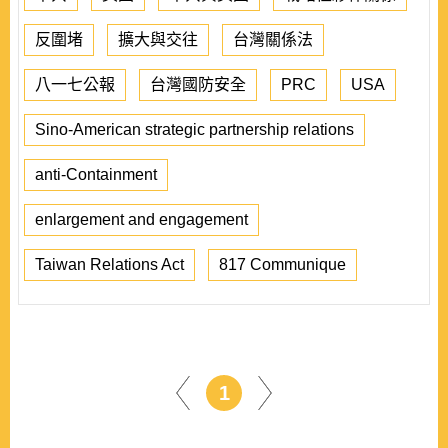
反圍堵
擴大與交往
台灣關係法
八一七公報
台灣國防安全
PRC
USA
Sino-American strategic partnership relations
anti-Containment
enlargement and engagement
Taiwan Relations Act
817 Communique
1