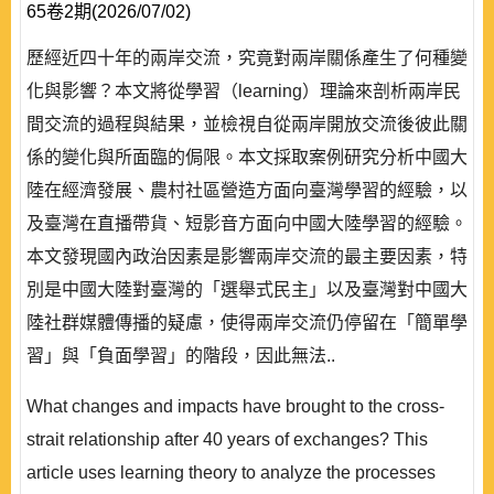
65卷2期(2026/07/02)
歷經近四十年的兩岸交流，究竟對兩岸關係產生了何種變
化與影響？本文將從學習（learning）理論來剖析兩岸民
間交流的過程與結果，並檢視自從兩岸開放交流後彼此關
係的變化與所面臨的侷限。本文採取案例研究分析中國大
陸在經濟發展、農村社區營造方面向臺灣學習的經驗，以
及臺灣在直播帶貨、短影音方面向中國大陸學習的經驗。
本文發現國內政治因素是影響兩岸交流的最主要因素，特
別是中國大陸對臺灣的「選舉式民主」以及臺灣對中國大
陸社群媒體傳播的疑慮，使得兩岸交流仍停留在「簡單學
習」與「負面學習」的階段，因此無法..
What changes and impacts have brought to the cross-
strait relationship after 40 years of exchanges? This
article uses learning theory to analyze the processes