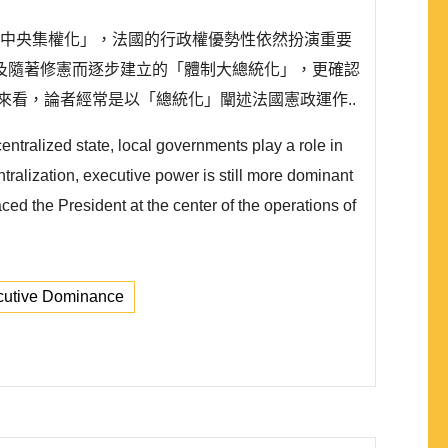
去中央集權化」，法國的行政權優勢性依然扮演重要
及隨著修憲而逐步建立的「體制大總統化」，更確認
看，論者經常是以「總統化」闡述法國憲政運作..
ntralized state, local governments play a role in
ralization, executive power is still more dominant
ced the President at the center of the operations of
cutive Dominance