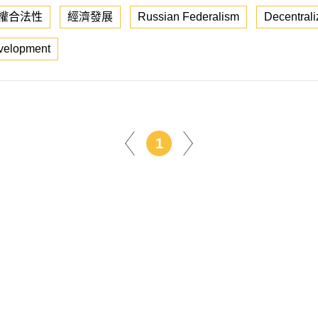
權合法性
經濟發展
Russian Federalism
Decentrali
velopment
1