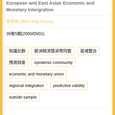
European and East Asian Economic and
Monetary Intergration
黃偉峰 (Wei-Feng Huang)
39卷5期(2000/05/01)
知識社群
歐洲經濟暨貨幣同盟
區域整合
預測效度
epistemic community
economic and monetary union
regional integration
predictive validity
outside sample