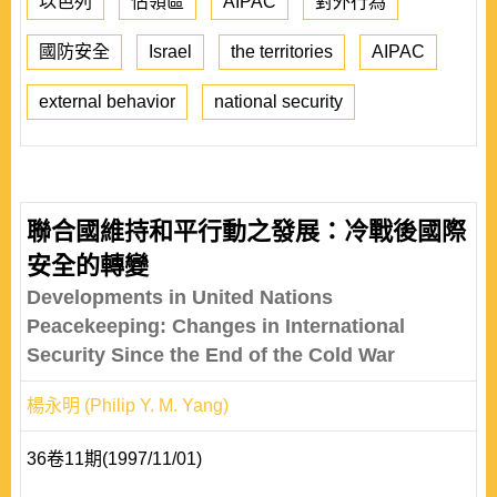
以色列
佔領區
AIPAC
對外行為
國防安全
Israel
the territories
AIPAC
external behavior
national security
聯合國維持和平行動之發展：冷戰後國際
安全的轉變
Developments in United Nations
Peacekeeping: Changes in International
Security Since the End of the Cold War
楊永明 (Philip Y. M. Yang)
36卷11期(1997/11/01)