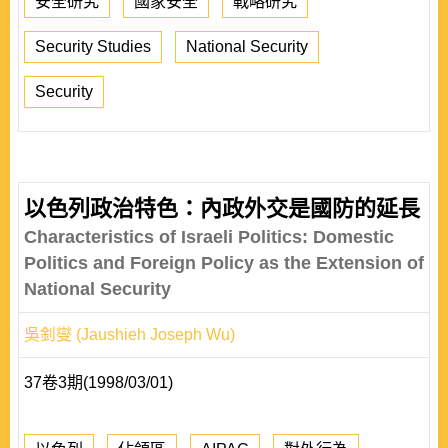
安全研究
國家安全
戰略研究
Security Studies
National Security
Security
以色列政治特色：內政外交是國防的延長
Characteristics of Israeli Politics: Domestic
Politics and Foreign Policy as the Extension of
National Security
吳釗燮 (Jaushieh Joseph Wu)
37卷3期(1998/03/01)