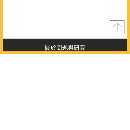
關於問題與研究
About this journal
最新消息
Latest issue
最新期刊
Latest issue
各期期刊
All issues
徵稿啟事
Contribution