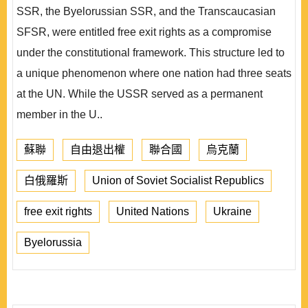
SSR, the Byelorussian SSR, and the Transcaucasian
SFSR, were entitled free exit rights as a compromise
under the constitutional framework. This structure led to
a unique phenomenon where one nation had three seats
at the UN. While the USSR served as a permanent
member in the U..
蘇聯
自由退出權
聯合國
烏克蘭
白俄羅斯
Union of Soviet Socialist Republics
free exit rights
United Nations
Ukraine
Byelorussia