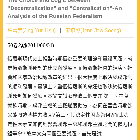
The Choice and Logic between
"Decentralization" and "Centralization"-An
Analysis of the Russian Federalism
許菁芸(Jing-Yun Hsu)
宋鎮照(Jenn-Jaw Soong)
50卷2期(2011/06/01)
俄羅斯現代史上轉型時期極為重要的理論和實踐問題，就
是俄羅斯聯邦制的建立與發展。而俄羅斯社會的經濟、社
會和國家政治領域改革的結果，很大程度上取決於聯邦制
的順利發展。實際上，整個俄羅斯的命運也取決於俄羅斯
聯邦制如何發展。本論文試著釐清兩個問題:第一、在葉
爾欽時期，聯邦主體的主權過度擴張，為何在普金時期卻
又能將這些權力收回?第二、其決定性因素為何?而此決
定性因素又如何地影響聯邦中央和聯邦主體之間的權力拉
鋸爭奪? 故本文有兩個重要議題，首先是試..