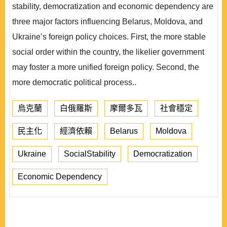
stability, democratization and economic dependency are
three major factors influencing Belarus, Moldova, and
Ukraine’s foreign policy choices. First, the more stable
social order within the country, the likelier government
may foster a more unified foreign policy. Second, the
more democratic political process..
烏克蘭
白俄羅斯
摩爾多瓦
社會穩定
民主化
經濟依賴
Belarus
Moldova
Ukraine
SocialStability
Democratization
Economic Dependency