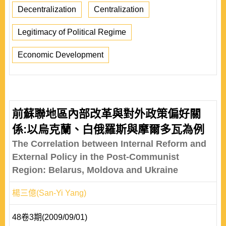
Decentralization
Centralization
Legitimacy of Political Regime
Economic Development
前蘇聯地區內部改革與對外政策偏好關
係:以烏克蘭、白俄羅斯與摩爾多瓦為例
The Correlation between Internal Reform and
External Policy in the Post-Communist
Region: Belarus, Moldova and Ukraine
楊三億(San-Yi Yang)
48卷3期(2009/09/01)