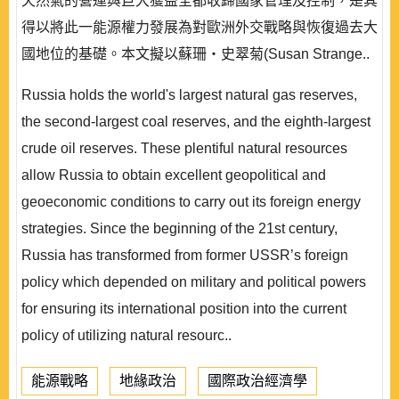
天然氣的營運與巨大獲益全都收歸國家管理及控制，是其
得以將此一能源權力發展為對歐洲外交戰略與恢復過去大
國地位的基礎。本文擬以蘇珊‧史翠菊(Susan Strange..
Russia holds the world's largest natural gas reserves,
the second-largest coal reserves, and the eighth-largest
crude oil reserves. These plentiful natural resources
allow Russia to obtain excellent geopolitical and
geoeconomic conditions to carry out its foreign energy
strategies. Since the beginning of the 21st century,
Russia has transformed from former USSR’s foreign
policy which depended on military and political powers
for ensuring its international position into the current
policy of utilizing natural resourc..
能源戰略
地緣政治
國際政治經濟學