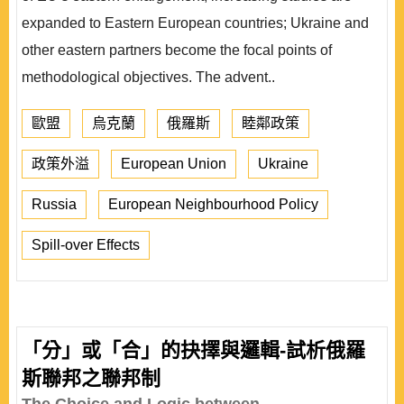
expanded to Eastern European countries; Ukraine and
other eastern partners become the focal points of
methodological objectives. The advent..
歐盟
烏克蘭
俄羅斯
睦鄰政策
政策外溢
European Union
Ukraine
Russia
European Neighbourhood Policy
Spill-over Effects
「分」或「合」的抉擇與邏輯-試析俄羅
斯聯邦之聯邦制