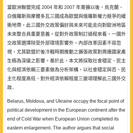
當歐洲聯盟完成 2004 年和 2007 年東擴以後，烏克蘭、
白俄羅斯與摩爾多瓦三國成為歐盟與俄羅斯權力競爭的緩
衝地帶，此三國外交政策偏好與未來可能走向對歐洲地區
未來整合具重要意義。從對外政策制訂過程來看，一國外
交政策選擇除受外部環境影響外，內部改革因素不容忽
視，尤其歐盟於後冷戰時期推動之擴張政策對周邊國家產
生極為深遠之影響。基於此，本文將採取社會穩定、民主
化與經濟依賴三要素做為分析架構，以社會穩定與否、民
主化程度高低、對外經濟依賴程度三變項理解此三國外交
政..
Belarus, Moldova, and Ukraine occupy the focal point of
political development in the European continent after the
end of Cold War when European Union completed its
eastern enlargement. The author argues that social