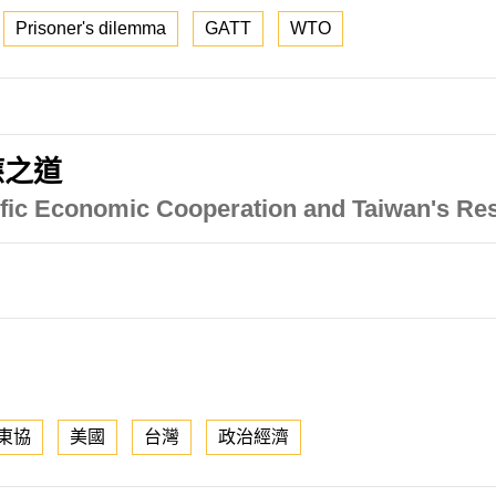
Prisoner's dilemma
GATT
WTO
應之道
cific Economic Cooperation and Taiwan's R
東協
美國
台灣
政治經濟