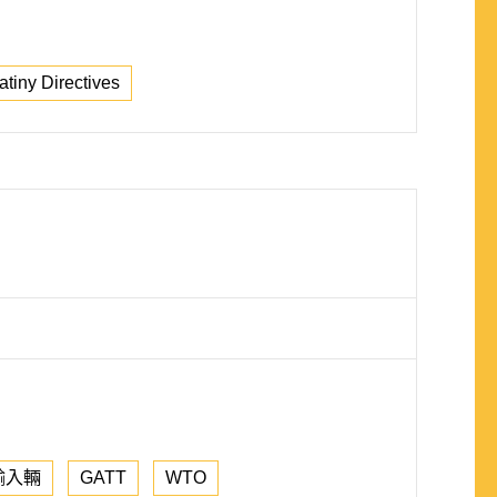
atiny Directives
輸入輛
GATT
WTO