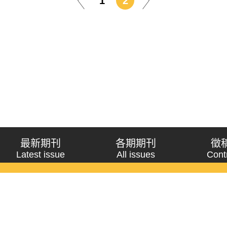
1
2
最新期刊
各期期刊
徵
Latest issue
All issues
Cont
《問題與研究》季刊 Wenti Yu Yanjiu
Copyright © 2021 Wenti Yu Yanjiu. All Rights Reserved.
獲「國科會人文社會科學研究中心」補助