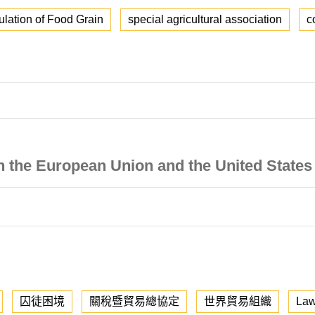
lation of Food Grain
special agricultural association
c
n the European Union and the United States
囚徒困境
關稅暨貿易總協定
世界貿易組織
Law