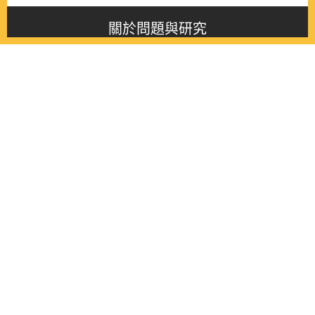
關於問題與研究
About this journal
最新消息
Latest issue
最新期刊
Latest issue
各期期刊
All issues
徵稿啟事
Contribution
聯絡我們
Contact
《問題與研究》季刊 Wenti Yu Yanjiu