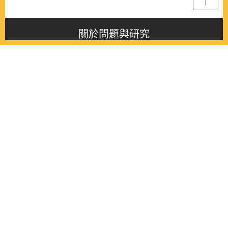
關於問題與研究
About this journal
最新消息
Latest issue
最新期刊
Latest issue
各期期刊
All issues
徵稿啟事
Contribution
聯絡我們
Contact