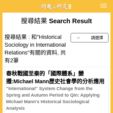
搜尋結果
Search Result
搜尋結果 : 和"Historical
請選擇
Sociology in International
Relations"有關的資料, 共
有2筆
春秋戰國至秦的「國際體系」變
遷:Michael Mann歷史社會學的分析應用
"International" System Change from the
Spring and Autumn Period to Qin: Applying
Michael Mann's Historical Sociological
Analysis