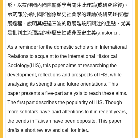
形，以提醒國內國際關係學者關注此理論(或研究途徑)。
第貳部分探討國際關係歷史社會學的理論(或研究途徑)發
展過程，說明其經過三波的發展階段所關注的重點，尤其
是批判主流理論的非歷史性或非歷史主義(ahistorici..
As a reminder for the domestic scholars in International
Relations to acquaint to the International Historical
Sociology(HIS), this paper aims at researching the
development, reflections and prospects of IHS, while
analyzing its strengths and future orientations. This
paper presents a five-part analysis to reach these aims.
The first part describes the popularity of IHS. Though
more scholars have paid attentions to it in recent years,
the trends in Taiwan have been opposite. This paper
drafts a short review and call for Inter..