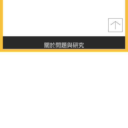
關於問題與研究
About this journal
最新消息
Latest issue
最新期刊
Latest issue
各期期刊
All issues
徵稿啟事
Contribution