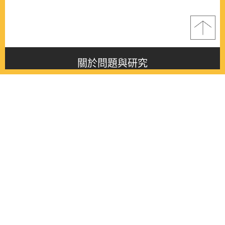
關於問題與研究
About this journal
最新消息
Latest issue
最新期刊
Latest issue
各期期刊
All issues
徵稿啟事
Contribution