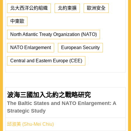
北大西洋公約組織
北約東擴
歐洲安全
中東歐
North Atlantic Treaty Organization (NATO)
NATO Enlargement
European Security
Central and Eastern Europe (CEE)
波海三國加入北約之戰略研究
The Baltic States and NATO Enlargement: A
Strategic Study
邱淑美 (Shu-Mei Chiu)