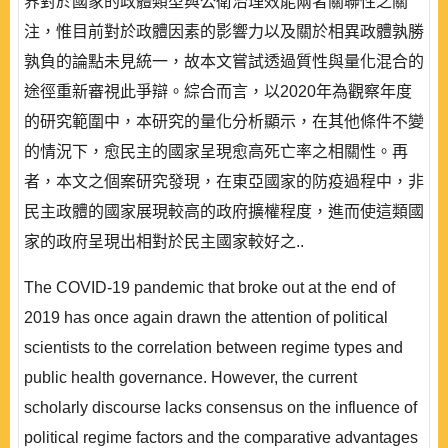
界對於國家的政體類型與公衛治理效能兩者關聯性之關
注，惟目前對於政體因素的影響力以及關於相異政體孰勝
孰負的論點未見統一，故本文嘗試透過質性與量化混合的
途徑重新審視此爭辯。綜合而言，以2020年為觀察年度
的研究範圍中，本研究的量化分析顯示，在其他條件不變
的情況下，愈民主的國家呈現愈高死亡率之相關性。再
者，本文之個案研究發現，在東亞國家的防疫過程中，非
民主政體的國家展現較高的政府擴權程度，進而使這類國
家的政府呈現出相對於民主國家較好之..
The COVID-19 pandemic that broke out at the end of
2019 has once again drawn the attention of political
scientists to the correlation between regime types and
public health governance. However, the current
scholarly discourse lacks consensus on the influence of
political regime factors and the comparative advantages