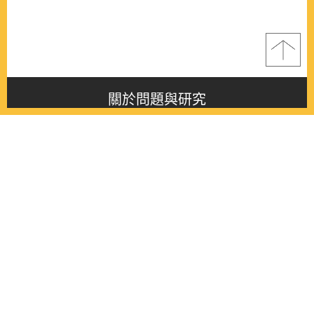
關於問題與研究
About this journal
最新消息
Latest issue
最新期刊
Latest issue
各期期刊
All issues
徵稿啟事
Contribution