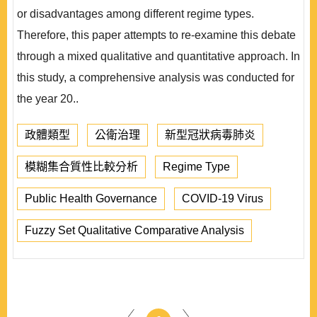
or disadvantages among different regime types.
Therefore, this paper attempts to re-examine this debate
through a mixed qualitative and quantitative approach. In
this study, a comprehensive analysis was conducted for
the year 20..
政體類型
公衛治理
新型冠狀病毒肺炎
模糊集合質性比較分析
Regime Type
Public Health Governance
COVID-19 Virus
Fuzzy Set Qualitative Comparative Analysis