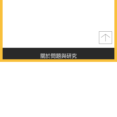
關於問題與研究
About this journal
最新消息
Latest issue
最新期刊
Latest issue
各期期刊
All issues