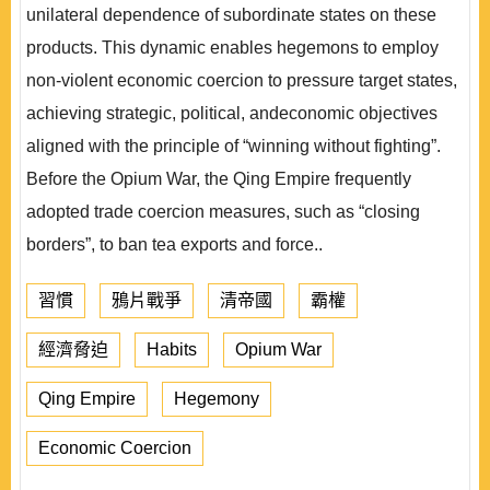
unilateral dependence of subordinate states on these
products. This dynamic enables hegemons to employ
non-violent economic coercion to pressure target states,
achieving strategic, political, andeconomic objectives
aligned with the principle of “winning without fighting”.
Before the Opium War, the Qing Empire frequently
adopted trade coercion measures, such as “closing
borders”, to ban tea exports and force..
習慣
鴉片戰爭
清帝國
霸權
經濟脅迫
Habits
Opium War
Qing Empire
Hegemony
Economic Coercion