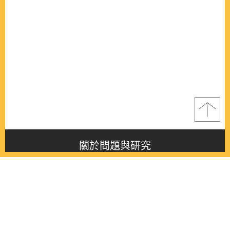
關於問題與研究
About this journal
最新消息
Latest issue
最新期刊
Latest issue