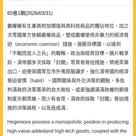
65卷1期(2026/03/31)
霸權擁有生產高附加價值與高科技商品的獨佔地位，加之
次等國單方依賴霸權商品，塑成霸權使用非暴力的經濟脅
迫（economic coercion）措施，施壓目標國，以達到
「不戰而屈人之兵」的戰略、政治與經貿目標。鴉片戰爭
前，清帝國多次採取「封關」等貿易脅迫措施，禁絕茶葉
出口，迫使英國等互市外夷屈服讓步，強化清帝國的經濟
脅迫習慣（habit）。國際關係與外交決策的觀點，多批
判清政府決策菁英的自大無知，或是強調滿清政權的朝貢
制度天朝思維，而少有省思，清政府採取「封關」脅迫措
施的決策過程，以及造成清..
Hegemons possess a monopolistic position in producing
high-value-addedand high-tech goods, coupled with the