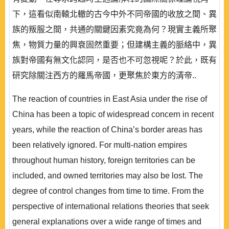
下，這看似南轅北轍的古今中外不同帝國的收放之間、異
族的叛服之間，共通的關鍵因素究竟為何？現實主義所聚
焦，物質力量的興衰固然重要；但建構主義的脈絡中，異
族對帝國有無文化認同，是否也不可忽視呢？於此，既有
研究除關注西方的羅馬帝國，更聚焦於東方的清帝..
The reaction of countries in East Asia under the rise of
China has been a topic of widespread concern in recent
years, while the reaction of China’s border areas has
been relatively ignored. For multi-nation empires
throughout human history, foreign territories can be
included, and owned territories may also be lost. The
degree of control changes from time to time. From the
perspective of international relations theories that seek
general explanations over a wide range of times and