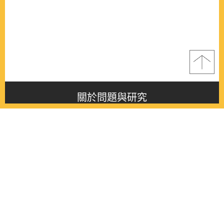
關於問題與研究
About this journal
最新消息
Latest issue
最新期刊
Latest issue
各期期刊
All issues