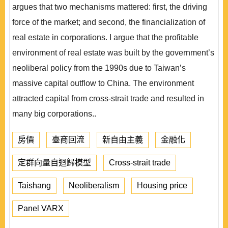
argues that two mechanisms mattered: first, the driving
force of the market; and second, the financialization of
real estate in corporations. I argue that the profitable
environment of real estate was built by the government’s
neoliberal policy from the 1990s due to Taiwan’s
massive capital outflow to China. The environment
attracted capital from cross-strait trade and resulted in
many big corporations..
房價
臺商回流
新自由主義
金融化
定群向量自迴歸模型
Cross-strait trade
Taishang
Neoliberalism
Housing price
Panel VARX