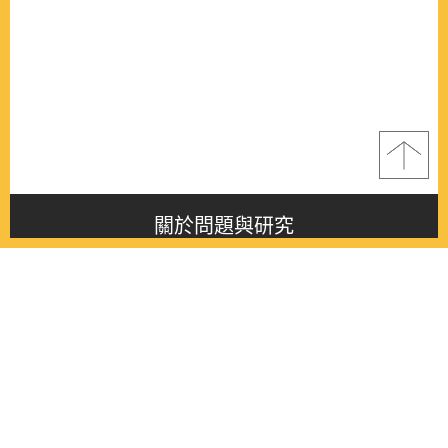
關於問題與研究
About this journal
最新消息
Latest issue
最新期刊
Latest issue
各期期刊
All issues