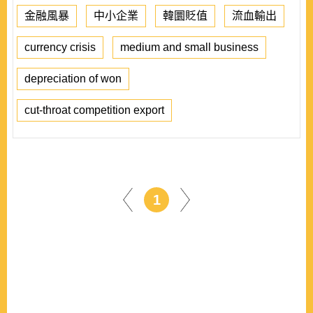
金融風暴
中小企業
韓圜貶值
流血輸出
currency crisis
medium and small business
depreciation of won
cut-throat competition export
1