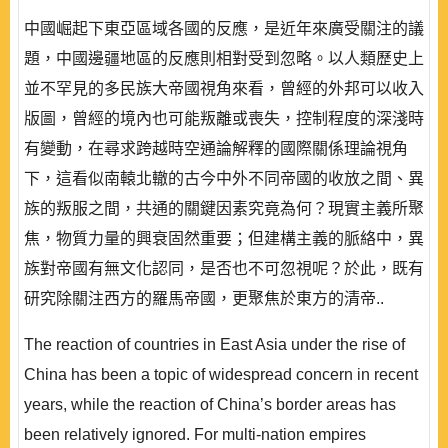
中國崛起下東亞區域各國的反應，是近年來廣受關注的議
題，中國邊疆地區的反應則相對受到忽略。以人類歷史上
並不罕見的多民族大帝國視角來看，曾經的外邦可以收入
版圖，曾經的境內也可能叛離或喪失，控制程度的深淺時
有變動，在尋求跨越時空通論解釋的國際關係理論視角
下，這看似南轅北轍的古今中外不同帝國的收放之間、異
族的叛服之間，共通的關鍵因素究竟為何？現實主義所聚
焦，物質力量的興衰固然重要；但建構主義的脈絡中，異
族對帝國有無文化認同，是否也不可忽視呢？於此，既有
研究除關注西方的羅馬帝國，更聚焦於東方的清帝..
The reaction of countries in East Asia under the rise of
China has been a topic of widespread concern in recent
years, while the reaction of China’s border areas has
been relatively ignored. For multi-nation empires