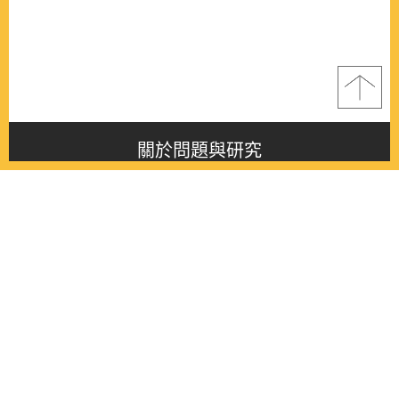
關於問題與研究
About this journal
最新消息
Latest issue
最新期刊
Latest issue
各期期刊
All issues
徵稿啟事