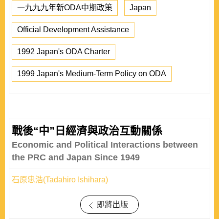
一九九九年新ODA中期政策
Japan
Official Development Assistance
1992 Japan's ODA Charter
1999 Japan's Medium-Term Policy on ODA
戰後“中”日經濟與政治互動關係
Economic and Political Interactions between
the PRC and Japan Since 1949
石原忠浩(Tadahiro Ishihara)
即將出版