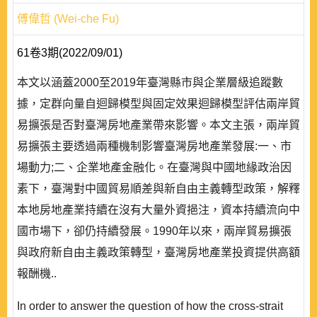
傅偉哲 (Wei-che Fu)
61卷3期(2022/09/01)
本文以涵蓋2000至2019年臺灣縣市與企業層級追蹤數
據，定群向量自迴歸模型與固定效果迴歸模型評估兩岸貿
易擴張是否對臺灣房地產業帶來影響。本文主張，兩岸貿
易擴張主要透過兩種機制影響臺灣房地產業發展:一、市
場動力;二、企業地產金融化。在臺灣與中國地緣政治因
素下，臺灣對中國貿易順差與新自由主義轉型政策，解釋
本地房地產業持續在沒有大量外資挹注，資本持續流向中
國市場下，卻仍持續發展。1990年以來，兩岸貿易擴張
與政府新自由主義政策轉型，臺灣房地產業投資提供高額
報酬機..
In order to answer the question of how the cross-strait