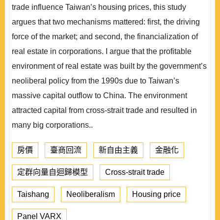
trade influence Taiwan’s housing prices, this study
argues that two mechanisms mattered: first, the driving
force of the market; and second, the financialization of
real estate in corporations. I argue that the profitable
environment of real estate was built by the government’s
neoliberal policy from the 1990s due to Taiwan’s
massive capital outflow to China. The environment
attracted capital from cross-strait trade and resulted in
many big corporations..
房價
臺商回流
新自由主義
金融化
定群向量自迴歸模型
Cross-strait trade
Taishang
Neoliberalism
Housing price
Panel VARX