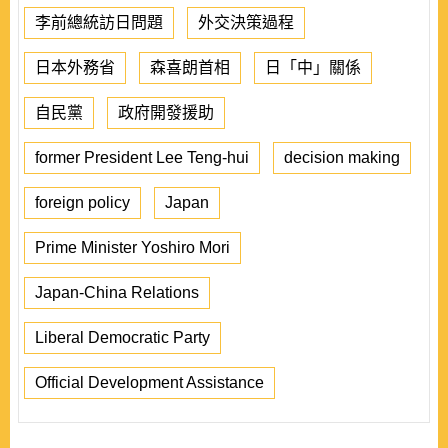
李前總統訪日問題
外交決策過程
日本外務省
森喜朗首相
日「中」關係
自民黨
政府開發援助
former President Lee Teng-hui
decision making
foreign policy
Japan
Prime Minister Yoshiro Mori
Japan-China Relations
Liberal Democratic Party
Official Development Assistance