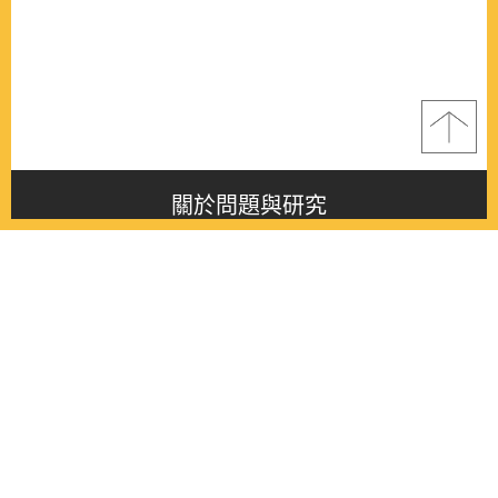
關於問題與研究
About this journal
最新消息
Latest issue
最新期刊
Latest issue
各期期刊
All issues
徵稿啟事