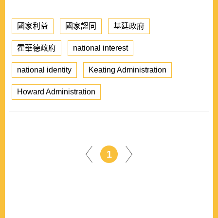
國家利益
國家認同
基廷政府
霍華德政府
national interest
national identity
Keating Administration
Howard Administration
1