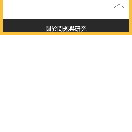
關於問題與研究
About this journal
最新消息
Latest issue
最新期刊
Latest issue
各期期刊
All issues
徵稿啟事
Contribution
聯絡我們
Contact