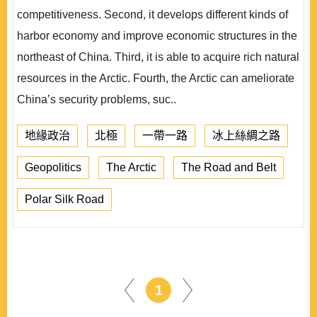
competitiveness. Second, it develops different kinds of
harbor economy and improve economic structures in the
northeast of China. Third, it is able to acquire rich natural
resources in the Arctic. Fourth, the Arctic can ameliorate
China’s security problems, suc..
地緣政治
北極
一帶一路
冰上絲綢之路
Geopolitics
The Arctic
The Road and Belt
Polar Silk Road
1