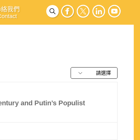
聯絡我們
Contact
請選擇
entury and Putin’s Populist