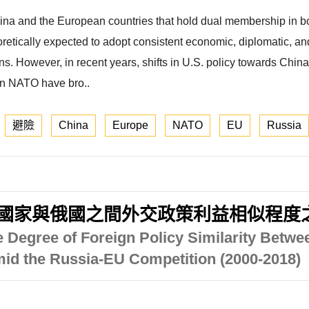
ina and the European countries that hold dual membership in
etically expected to adopt consistent economic, diplomatic, and 
tions. However, in recent years, shifts in U.S. policy towards Chi
in NATO have bro..
避險
China
Europe
NATO
EU
Russia
與俄國之間外交政策利益相似程度之變化 (
 Degree of Foreign Policy Similarity Betwe
id the Russia-EU Competition (2000-2018)