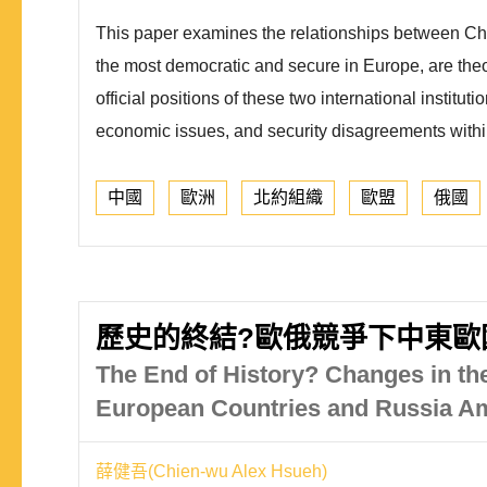
This paper examines the relationships between Ch
the most democratic and secure in Europe, are theor
official positions of these two international institu
economic issues, and security disagreements with
中國
歐洲
北約組織
歐盟
俄國
歷史的終結?歐俄競爭下中東歐國家
The End of History? Changes in the
European Countries and Russia Am
薛健吾(Chien-wu Alex Hsueh)