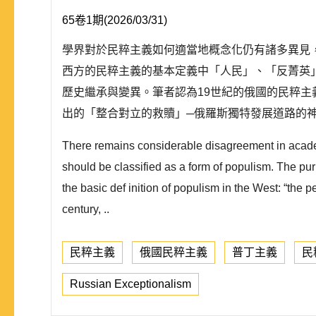
65卷1期(2026/03/31)
學界對於民粹主義如何適當地概念化仍有諸多異見
西方的民粹主義的基本定義中「人民」、「反菁英
歷史繼承與變異。筆者認為19世紀的俄國的民粹
出的「整合對立的救贖」─俄羅斯獨特發展道路的神話
There remains considerable disagreement in academ
should be classified as a form of populism. The purp
the basic def inition of populism in the West: “the 
century, ..
民粹主義
俄國民粹主義
普丁主義
民
Russian Exceptionalism