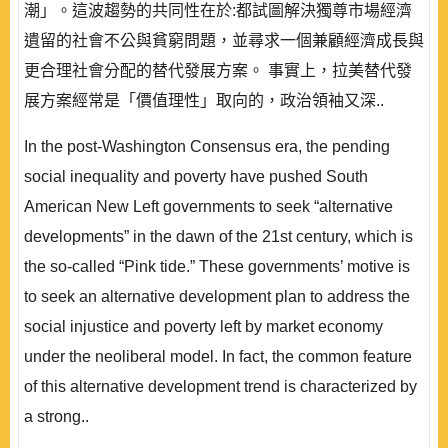
潮」。這波趨勢的共同性在於:都試圖解決獨尊市場經濟
遺留的社會不公與貧窮問題，並尋求一個兼顧經濟成長與
更合理社會分配的替代發展方案。 事實上，拉美替代發
展方案經常是「價值理性」取向的，政治領袖又深..
In the post-Washington Consensus era, the pending
social inequality and poverty have pushed South
American New Left governments to seek “alternative
developments” in the dawn of the 21st century, which is
the so-called “Pink tide.” These governments’ motive is
to seek an alternative development plan to address the
social injustice and poverty left by market economy
under the neoliberal model. In fact, the common feature
of this alternative development trend is characterized by
a strong..