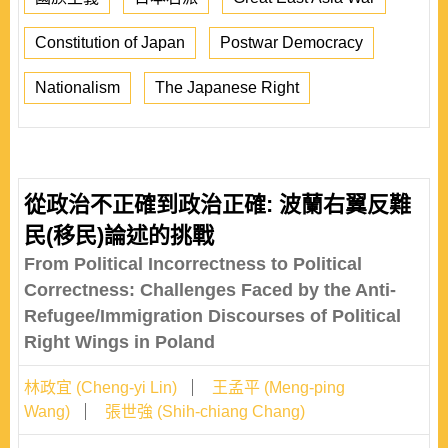
Constitution of Japan
Postwar Democracy
Nationalism
The Japanese Right
從政治不正確到政治正確: 波蘭右翼反難
民(移民)論述的挑戰
From Political Incorrectness to Political
Correctness: Challenges Faced by the Anti-
Refugee/Immigration Discourses of Political
Right Wings in Poland
林政宜 (Cheng-yi Lin)
王孟平 (Meng-ping
Wang)
張世強 (Shih-chiang Chang)