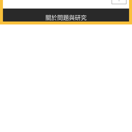
關於問題與研究
About this journal
最新消息
Latest issue
最新期刊
Latest issue
各期期刊
All issues
徵稿啟事
Contribution
聯絡我們
Contact