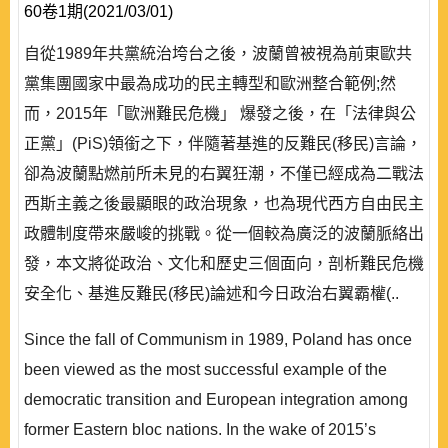
60卷1期(2021/03/01)
自從1989年共黨統治垮台之後，波蘭曾被視為前東歐共
黨集團國家中最為成功的民主轉型和歐洲整合範例;然
而，2015年「歐洲難民危機」 爆發之後，在「法律與公
正黨」(PiS)領銜之下，伴隨著基進的反難民(移民)言論，
卻為波蘭點燃前所未見的右翼狂潮，不僅已經成為二戰法
西斯主義之後最顯眼的政治現象，也為現代西方自由民主
政體制度帶來嚴峻的挑戰。從一個較為廣泛的波蘭脈絡出
發，本文將從政治、文化和歷史三個面向，剖析難民危機
安全化、基進反難民(移民)論述和今日政治右翼霸權(..
Since the fall of Communism in 1989, Poland has once
been viewed as the most successful example of the
democratic transition and European integration among
former Eastern bloc nations. In the wake of 2015’s