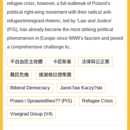
refugee crisis, however, a full-outbreak of Poland’s
political right-wing movement with their radical anti-
refugee/immigrant rhetoric, led by ‘Law and Justice’
(PiS), has already become the most striking political
phenomenon in Europe since WWII’s fascism and posed
a comprehensive challenge to..
不自由民主政體
卡臣斯基
法律與公正黨
難民危機
維謝格拉德集團
Illiberal Democracy
Jaros?aw Kaczy?ski
Prawo i Sprawiedliwo?? (PiS)
Refugee Crisis
Visegrad Group (V4)