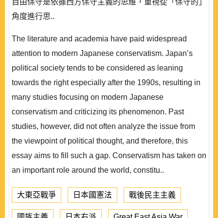
自由保守是依據西方保守主義的思維，重視從「保守的」
角度進行思..
The literature and academia have paid widespread
attention to modern Japanese conservatism. Japan’s
political society tends to be considered as leaning
towards the right especially after the 1990s, resulting in
many studies focusing on modern Japanese
conservatism and criticizing its phenomenon. Past
studies, however, did not often analyze the issue from
the viewpoint of political thought, and therefore, this
essay aims to fill such a gap. Conservatism has taken on
an important role around the world, constitu..
大東亞戰爭
日本國憲法
戰後民主主義
國族主義
日本右派
Great East Asia War