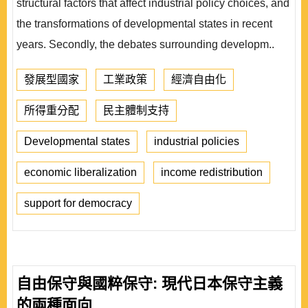
structural factors that affect industrial policy choices, and
the transformations of developmental states in recent
years. Secondly, the debates surrounding developm..
發展型國家
工業政策
經濟自由化
所得重分配
民主體制支持
Developmental states
industrial policies
economic liberalization
income redistribution
support for democracy
自由保守與國粹保守: 現代日本保守主義
的兩種面向