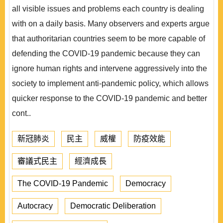
all visible issues and problems each country is dealing
with on a daily basis. Many observers and experts argue
that authoritarian countries seem to be more capable of
defending the COVID-19 pandemic because they can
ignore human rights and intervene aggressively into the
society to implement anti-pandemic policy, which allows
quicker response to the COVID-19 pandemic and better
cont..
新冠肺炎
民主
威權
防疫效能
審議式民主
經濟成長
The COVID-19 Pandemic
Democracy
Autocracy
Democratic Deliberation