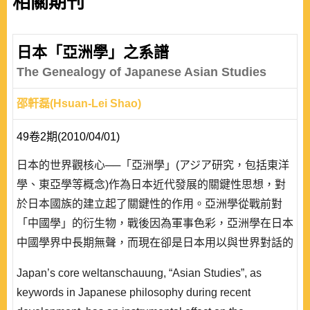
相關期刊
日本「亞洲學」之系譜
The Genealogy of Japanese Asian Studies
邵軒磊(Hsuan-Lei Shao)
49卷2期(2010/04/01)
日本的世界觀核心──「亞洲學」(アジア研究，包括東洋
學、東亞學等概念)作為日本近代發展的關鍵性思想，對
於日本國族的建立起了關鍵性的作用。亞洲學從戰前對
「中國學」的衍生物，戰後因為軍事色彩，亞洲學在日本
中國學界中長期無聲，而現在卻是日本用以與世界對話的
重要基礎概念。本文藉由對日本思想界中亞洲學所承載的
Japan’s core weltanschauung, “Asian Studies”, as
觀念的研究，整理作為思想系譜的亞洲學歷史，用以說明
keywords in Japanese philosophy during recent
戰後亞洲學呈現的特色以及與戰前亞洲學的不同。亞洲學