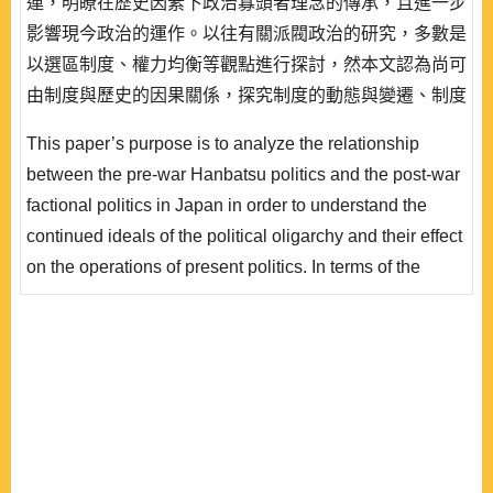
連，明瞭在歷史因素下政治寡頭者理念的傳承，且進一步
影響現今政治的運作。以往有關派閥政治的研究，多數是
以選區制度、權力均衡等觀點進行探討，然本文認為尚可
由制度與歷史的因果關係，探究制度的動態與變遷、制度
的柔軟性和限制性等要素說明。故本文取日本藩閥與派閥
This paper’s purpose is to analyze the relationship
之例，認為兩者之間藉由近代政黨政治運作連結而起，對
between the pre-war Hanbatsu politics and the post-war
應政府體制轉變，成為民主政治理念的展現。本文發現近
factional politics in Japan in order to understand the
代日本藩閥政治與自民黨派閥的連續性上，存在有保守與
continued ideals of the political oligarchy and their effect
改革派意識形態的對抗，藉由依賴路徑發展而來的..
on the operations of present politics. In terms of the
studies on factional politics in Japan, most scholars use
the viewpoints of the election system or the balance of
power, etc. However, this paper tries to explore factional
politics from the institutional and historical cause and
effect viewpoint. To do so, this..