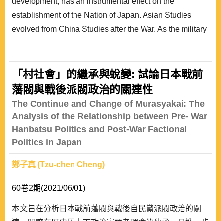
development, has an instrumental effect on the
的系譜有三點核心意識:作為日本民族自身的投射;作為日
establishment of the Nation of Japan. Asian Studies
本藉以對..
evolved from China Studies after the War. As the military
did not have an influence on Japan’s China Studies after
the War, it is now an important basis for Japan’s
conversation with the rest of the world. This article
「村社會」的繼承與蛻變: 試論日本戰前
intends to produce a genealogy of Japan’s Asian
藩閥與戰後派閥政治的關連性
Studies to explore the characteris..
The Continue and Change of Murasyakai: The
Analysis of the Relationship between Pre- War
Hanbatsu Politics and Post-War Factional
Politics in Japan
鄭子真 (Tzu-chen Cheng)
60卷2期(2021/06/01)
本文旨在分析日本戰前藩閥與戰後自民黨派閥政治的關