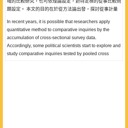
域的比較研究，也可依理論設定，對特定標的從事比較問
題設定。 本文的目的在於從方法論出發，探討從事計量
研究時所應關切的比較問題邏輯。首先，作者說明比較研
In recent years, it is possible that researchers apply
究的問題本質，並提出比較單元與分析單位異同時的不同
quantitative method to comparative inquiries by the
研究架構;接著進一步討論在比較的架構下，如何運用適
accumulation of cross-sectional survey data.
當計量模型設定方式，方能對於比較問題提出直..
Accordingly, some political scientists start to explore and
study comparative inquiries tested by pooled cross
sectional data, sorted by the units such as time,
countries and some specific subjects guided through
theoretical postulates. This paper is concerned about the
logic and application of quantitative research
methodologically, especially in comparative inquir..