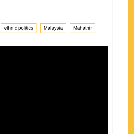
ethnic politics
Malaysia
Mahathir