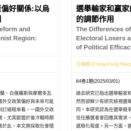
偏好關係:以烏
選舉輸家和贏家
例
的調節作用
Reform and
The Differences of
nist Region:
Electoral Losers 
of Political Effica
王靖興 (Ching-Hsing Wan
64卷1期(2025/03/01)
，烏克蘭、白俄羅斯與摩爾多瓦
過去研究已指出選舉輸家
國外交政策偏好與未來可能
然而卻鮮少有研究檢視選
制訂過程來看，一國外交政
同。本研究認為在選舉競
視，尤其歐盟於後冷戰時期
信任勝選者會回應其需求
基於此，本文將採取社會穩
感極化程度。另一方面，