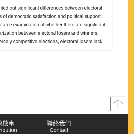
容力，因此會具有較低的情感極化程度。此外，本研
ted out significant differences between electoral
家與情感極化之間的關係會受到治效能感的調節作用
 of democratic satisfaction and political support.
arce examination of whether there are significant
larization between electoral losers and winners.
ercely competitive elections, electoral losers lack
nd distrust that their needs will be addressed,
een them and the winning camp, and leading to
稿啟事
聯絡我們
ribution
Contact