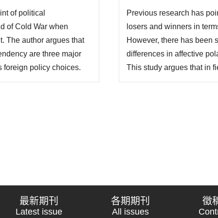
會穩定與否、民主化程度高
於敵對陣營可能較具有包
t of political
Previous research has poin
究進一步提出選舉輸家/贏
end of Cold War when
losers and winners in terms
而產生異質性的影..
. The author argues that
However, there has been sc
pendency are three major
differences in affective po
 foreign policy choices.
This study argues that in fi
y, the likelier government
confidence in the winners a
the more democratic
deepening the divide betw
higher levels ..
最新期刊
各期期刊
徵
Latest issue
All issues
Cont