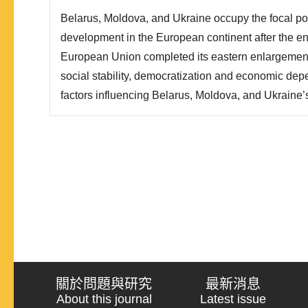
定、民主化與經濟依賴三要素做為分析架構，以社
Belarus, Moldova, and Ukraine occupy the focal poin
低、對外經濟依賴程度三變項理解此三國外交政..
development in the European continent after the 
European Union completed its eastern enlargement
social stability, democratization and economic de
factors influencing Belarus, Moldova, and Ukraine’s
First, the more stable social order within the countr
may foster a more unified foreign policy. Second, 
political process..
關於問題與研究
最新消息
About this journal
Latest issue