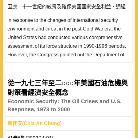
因應二十一世紀的威脅及確保美國國家安全利益，通過
「1996 年軍力結構總檢法案」，要求國防部配合總統任
In response to the changes of international security
期執行「四年期國防總檢」及將評估重點予以法制化。鑑
environment and threat in the post-Cold War era, the
於國內學術界對美國「四年期國防總檢」的論述均以報告
United States had conducted various comprehensive
內容為重點，故本文將從理性決策與戰略規劃面向，來評
assessment of its force structure in 1990-1996 periods.
析美國..
However, the Congress pointed out the Department of
Defense intended to realign the force structure just from
the view of keeping forces size and defense budget and
not from the changes of security environment and threat.
從一九七三年至二○○○年美國石油危機與
In order to meet the threats and protect the U.S. national
對策看經濟安全概念
security interests in the twenty-first..
Economic Security: The Oil Crises and U.S.
Response, 1973 to 2000
鍾佳安(Chia-An Chung)