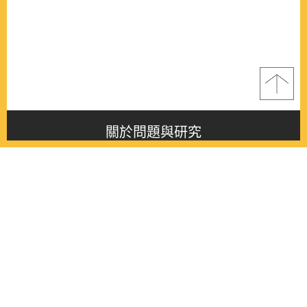
關於問題與研究
About this journal
最新消息
Latest issue
最新期刊
Latest issue
各期期刊
All issues