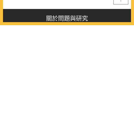
關於問題與研究
About this journal
最新消息
Latest issue
最新期刊
Latest issue
各期期刊
All issues
徵稿啟事
Contribution
聯絡我們
Contact