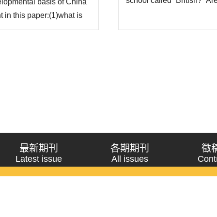
school called “British?” A
lopmental basis of China
the English School of inter
 in this paper:(1)what is
scholars prefer to call this
ies in the Japanese
haracteristics are
最新期刊
各期期刊
徵
Latest issue
All issues
Cont
《問題與研究》季刊 Wenti Yu Yanjiu
Copyright © 2021 Wenti Yu Yanjiu. All Rights Reserved.