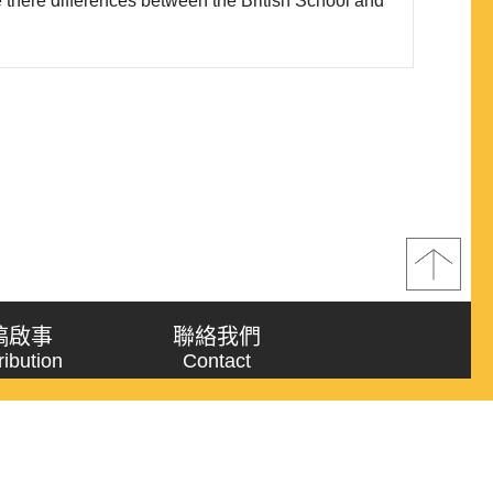
re there differences between the British School and
national relations? Secondly, British School
 new discipline the” Global Political Ec..
稿啟事
聯絡我們
ribution
Contact