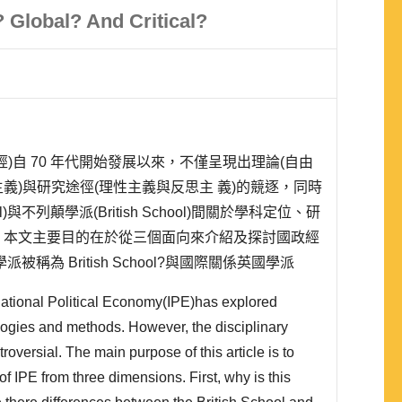
 Global? And Critical?
)自 70 年代開始發展以來，不僅呈現出理論(自由
義)與研究途徑(理性主義與反思主 義)的競逐，同時
ool)與不列顛學派(British School)間關於學科定位、研
。本文主要目的在於從三個面向來介紹及探討國政經
稱為 British School?與國際關係英國學派
差別?二、不列顛學派..
national Political Economy(IPE)has explored
ogies and methods. However, the disciplinary
troversial. The main purpose of this article is to
of IPE from three dimensions. First, why is this