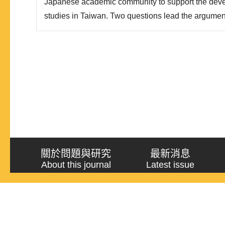
Japanese academic community to support the deve
studies in Taiwan. Two questions lead the argument
the transformation of the contemporary China stud
international relations(IR)community? and(2)what c
presented f..
關於問題與研究
最新消息
About this journal
Latest issue