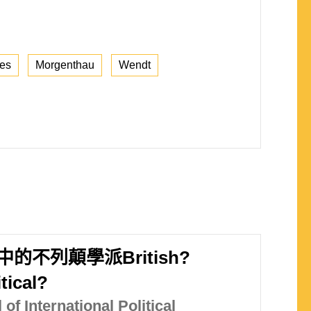
es
Morgenthau
Wendt
的不列顛學派British?
tical?
of International Political