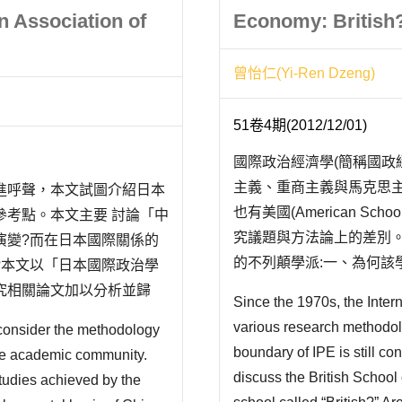
n Association of
Economy: British?
曾怡仁(Yi-Ren Dzeng)
51卷4期(2012/12/01)
國際政治經濟學(簡稱國政經
主義、重商主義與馬克思主
進呼聲，本文試圖介紹日本
也有美國(American Sch
參考點。本文主要 討論「中
究議題與方法論上的差別
演變?而在日本國際關係的
的不列顛學派:一、為何該學派被
?本文以「日本國際政治學
(English School)有何
究相關論文加以分析並歸
Since the 1970s, the Inter
後，日本國際政治學界對於中
various research methodol
econsider the methodology
boundary of IPE is still con
se academic community.
discuss the British School 
studies achieved by the