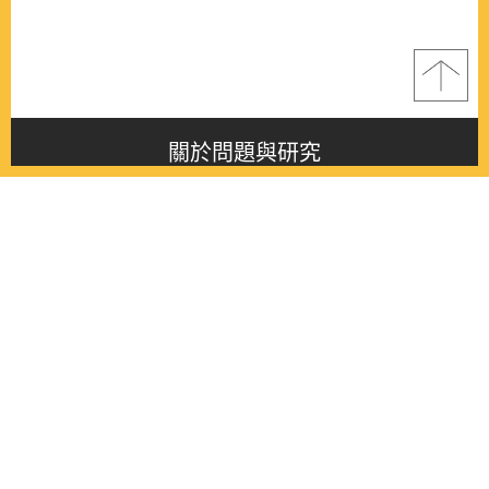
關於問題與研究
About this journal
最新消息
Latest issue
最新期刊
Latest issue
各期期刊
All issues
徵稿啟事
Contribution