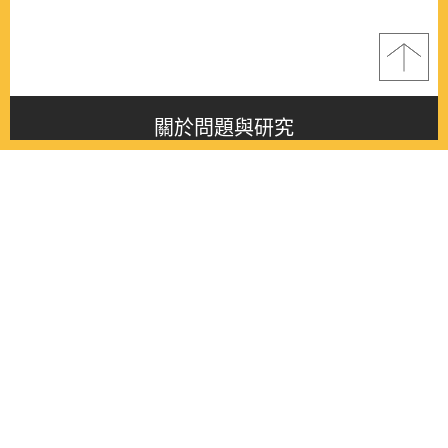
關於問題與研究
About this journal
最新消息
Latest issue
最新期刊
Latest issue
各期期刊
All issues
徵稿啟事
Contribution