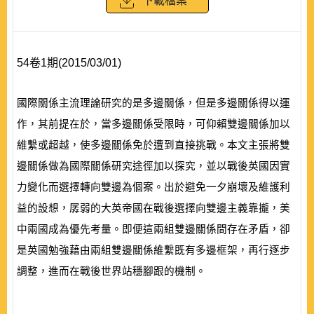
下載檔案
54卷1期(2015/03/01)
國際關係主流理論研究的是多邊關係，但是多邊關係得以運
作，其前提在於，當多邊關係受限時，可仰賴雙邊關係加以
維繫或超越，使多邊關係免於遭到直接挑戰。本文主張將雙
邊關係做為國際關係研究途徑加以探究，並以戰後英國因實
力變化而選擇轉向雙邊為個案。出於避免一夕崩壞及維護利
益的設想，孱弱的大英帝國在戰後選擇向雙邊主義靠攏，美
中兩國成為優先考量。即便這兩組雙邊關係間存在矛盾，卻
是英國勉強藉由兩組雙邊關係維繫既有多邊框架，再行逐步
調整，進而在戰後世界站穩腳跟的機制。