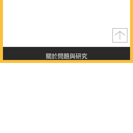
關於問題與研究
About this journal
最新消息
Latest issue
最新期刊
Latest issue
各期期刊
All issues