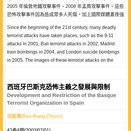
2005 年倫敦地鐵攻擊事件、2008 年孟買攻擊事件。這些
恐怖攻擊事件因為造成眾多人死傷，加上國際媒體晝夜強
力放送，使閱聽大眾至今記憶猶新。但是，這些恐怖攻擊
Since the beginning of the 21st century, many deadly
事件都只是整個恐怖組織活動的最終「產品」。 國際恐
terrorist attacks have taken places, such as the 9-11
怖行動若分成上、中、下游。上游是資金的供給，中游是
attacks in 2001, Bali terrorist attacks in 2002, Madrid
人員..
train bombings in 2004, and London suicide bombings
in 2005. The images of these terrorist attacks on the
audience around the globe are readily recalled due to
casualties and broadcasting by the international media.
In actuality, the attacks are the “final products” of a whole
西班牙巴斯克恐怖主義之發展與限制
series of activities conducted by international terrorism. If
Development and Restriction of the Basque
terro..
Terrorist Organization in Spain
邱稔壞(Ren-Rang Chyou)
42卷4期(2003/07/01)