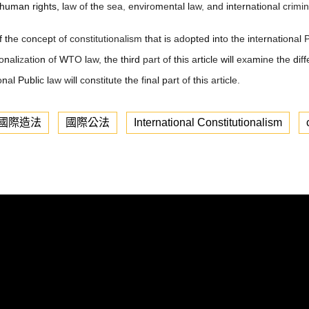
human rights,
l
aw of
th
e sea
,
e
n
v
i
ro
m
e
n
ta
l l
aw
,
a
n
d
int
e
rn
a
ti
o
n
a
l
crimin
f th
e co
n
ce
p
t of constitutionalism
th
a
t i
s ado
pt
e
d int
o t
h
e
in
te
rn
a
ti
o
n
a
l
o
n
a
li
z
at
i
o
n
of
W
TO
l
aw,
th
e
third
part of
thi
s a
rti
c
l
e
will
exa
mi
ne t
h
e
di
f
f
o
n
a
l Publi
c
l
aw w
ill
co
n
st
i
t
u
te
th
e fi
n
a
l p
a
r
t of
thi
s art
i
c
l
e.
國際造法
國際公法
International Constitutionalism