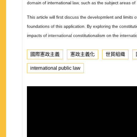
domai
n
o
f int
e
rn
a
ti
o
nal l
aw
,
s
u
c
h
as
th
e s
u
b
ject
a
r
eas of
Thi
s a
rticl
e w
ill fi
rs
t
d
i
scuss t
h
e deve
l
op
ml
e
nt
a
nd limit
s o
fo
und
at
i
o
n
s of t
hi
s a
ppli
ca
ti
o
n
.
B
y ex
pl
o
rin
g t
h
e co
n
s
titu
t
i
imp
ac
t
s of international co
n
sti
tuti
o
n
a
li
s
m
o
n th
e
i
nternat
i
國際憲政主義
憲政主義化
世貿組織
international public law