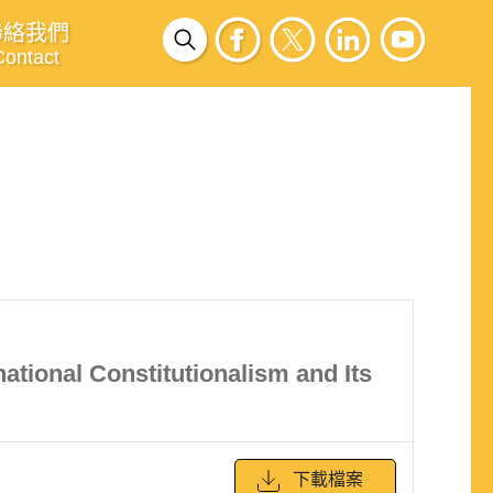
聯絡我們
Contact
ational Constitutionalism and Its
下載檔案