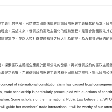
政
主
義化的見解，已然成為國際法學界討論國際憲政主義概念的藍本
。
國
約程度
。
展望未來，世貿規約憲政主義化的經驗進
程，是否會對國際法其
的論證當
中
，並以人類社群整體福祉之極大
化
為前提，為沒有參與締約的
戰
，
探索憲政主義概念應用於國際公法的發展，再以世貿規約的憲政主義
系演變之影響
。
希冀透過國際憲政主義各種不同觀點之檢視
，
揭示國際公
e concept of
int
e
rn
at
i
o
n
a
l
constitutionalism
h
as ca
u
sed
l
ega
l
co
n
se
qu
e
n
s, trade sc
h
o
l
a
r
s
hip i
s
p
a
r
t
i
c
ularl
y
pr
eocc
upi
ed w
ith
q
u
es
ti
ons of co
n
s
t
nali
s
m. Some
sc
h
o
l
a
r
s of
th
e
In
te
rn
a
ti
o
n
a
l
P
u
b
li
c
L
aw
b
e
li
eve
th
a
t WT
O
 w
ill
g
ui
de
h
er membe
r
s
'
t
r
ade
i
n
t
e
r
a
ct
io
n
s.
It
w
ill b
e wo
rth
y of o
ur
at
t
e
n