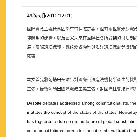
49卷5期(2010/12/01)
國際憲政主義概念固然有待精確定義，但有關世貿規約憲
律體系的建構，以及國家未來在國際社會所受
到
的司法制
展、國際環境保護
、氣
候變遷機制與海洋環境保育等議題
觀察
。
本文首先將勾勒
出
全球化對國際公法造法機制所產生的挑
主張，最後勾勒
出
國際憲政主義主張，對國際社會法律體
D
es
p
i
t
e debates addressed among constitutionalists, th
mut
a
t
es t
h
e co
nc
e
pt
o
f th
e s
t
a
t
us of
th
e s
t
a
t
es. Nowa
d
ay
h
as t
ri
ggere
d
a
d
e
b
a
t
e o
n th
e f
u
t
ur
e of g
l
o
b
a
l
co
n
s
titutio
s
e
t
of co
n
st
i
tu
ti
o
n
a
l n
o
rms
fo
r
t
h
e
int
e
rn
a
ti
o
n
a
l tr
a
d
e
th
at