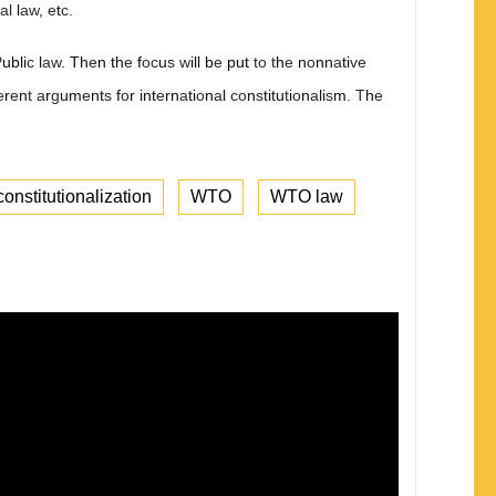
al
l
aw, e
t
c.
P
ubli
c
l
aw
. Th
e
n th
e
f
oc
u
s w
ill b
e
put
to t
h
e
n
o
nn
a
ti
ve
e
r
e
n
t a
r
g
um
e
nt
s
f
o
r int
e
rn
a
ti
o
n
a
l
co
n
s
titu
t
i
o
n
a
li
s
m
. T
h
e
constitutionalization
WTO
WTO law