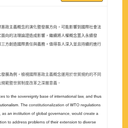
際憲政主義概念的演化暨發展方向，可能影響到國際社會法
它面向的法理論證造成影響，繼續將人權概念置入永績發
第三方創造國際責任與義務
，
值得吾人深入並且持續的進行
化發展為例，檢視
國際憲政主義概念運用於世貿規約的不同
法規範暨世貿制度改革之深層意義
。
ces to
th
e sove
r
e
i
g
nt
y
b
ase of
int
e
rn
a
ti
o
n
a
l l
aw
,
a
n
d
thus
itutionalism
.
Th
e constitutionalization of
WT
O
r
eg
ul
a
ti
o
n
s
,
as a
n in
s
t
i
t
u
t
i
o
n
of g
l
o
b
a
l
gove
rn
ance
,
would c
r
eate a
t
i
on to add
r
ess
pr
o
bl
ems of
th
e
ir
extens
i
o
n t
o
di
verse