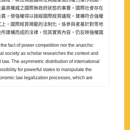
在最高權威之國際無政府狀態的事實。國際社會存在
差異，使強權得以操縱國際經貿議程，建構符合強權
式上，國際經貿規範的法制化，係參與者基於對等地
後所建構而成的法律，但其實質內容，仍反映強權國
縱談判議程，鑲嵌強權利益，扭曲平等正義，強化本
r the fact of power competition nor the anarchic
會之事實。 ..
nal society as scholar researches the context and
al law. The asymmetric distribution of international
sibility for powerful states to manipulate the
conomic law legalization processes, which are
cording with the interests of the international
ional economic laws are instituted through