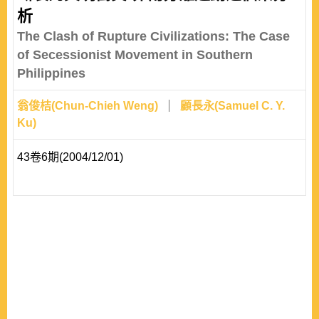
析
The Clash of Rupture Civilizations: The Case
of Secessionist Movement in Southern
Philippines
翁俊桔(Chun-Chieh Weng)
顧長永(Samuel C. Y.
Ku)
43卷6期(2004/12/01)