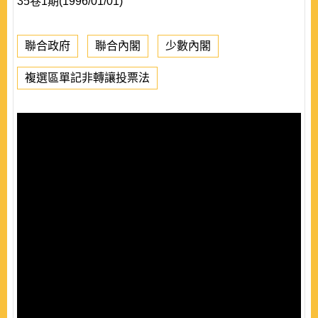
35卷1期(1996/01/01)
聯合政府
聯合內閣
少數內閣
複選區單記非轉讓投票法