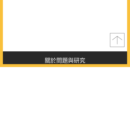
關於問題與研究
About this journal
最新消息
Latest issue
最新期刊
Latest issue
各期期刊
All issues