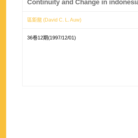
Continuity and Change in indonesia
區鉅龍 (David C. L. Auw)
36卷12期(1997/12/01)