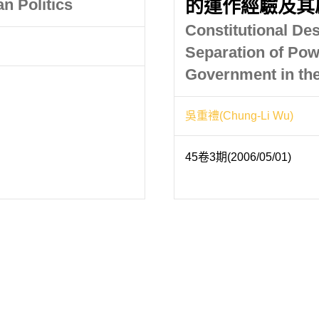
n Politics
的運作經驗及其
Constitutional Des
Separation of Pow
Government in the
吳重禮(Chung-Li Wu)
45卷3期(2006/05/01)