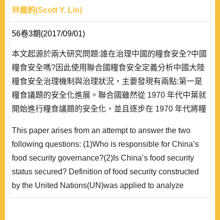
林義鈞(Scott Y. Lin)
56卷3期(2017/09/01)
本文起源於兩大研究問題:誰在治理中國的糧食安全?中國
糧食安全嗎?因此使用聯合國糧食安全定義分析中國大陸
糧食安全治理機制與治理狀況，主要發現有兩點:第一是
糧食議題的安全化進展。聯合國雖然從 1970 年代中葉就
開始進行糧食議題的安全化，並且逐步在 1970 年代將糧
食充足性，1980 年代將糧食可取得性，1990 年代將食物
This paper arises from an attempt to answer the two
使用性等項目列入糧食安全的指標中，但是氣候變遷卻在
following questions: (1)Who is responsible for China’s
21 世紀初期成為威脅糧食安全的新變數，使得糧食供需
food security governance?(2)Is China’s food security
及取得的穩定性在近期成為糧食安全的..
status secured? Definition of food security constructed
by the United Nations(UN)was applied to analyze
China’s food security governance and status, with two
important findings. First, regarding securitization of the