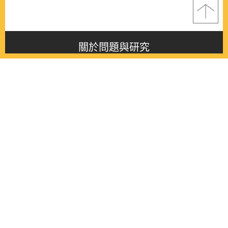
關於問題與研究
About this journal
最新消息
Latest issue
最新期刊
Latest issue
各期期刊
All issues
徵稿啟事
Contribution
聯絡我們
Contact