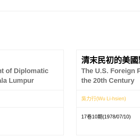
清末民初的美國
t of Diplomatic
The U.S. Foreign P
ala Lumpur
the 20th Century
吳力行(Wu Li-hsien)
17卷10期(1978/07/10)