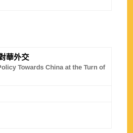
對華外交
olicy Towards China at the Turn of