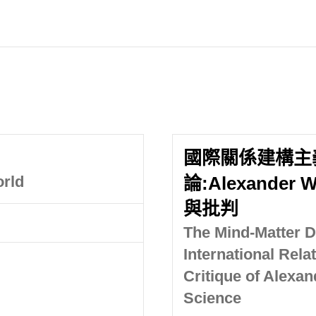
國際關係建構主
orld
論:Alexand
與批判
The Mind-Matter D
International Rela
Critique of Alexa
Science