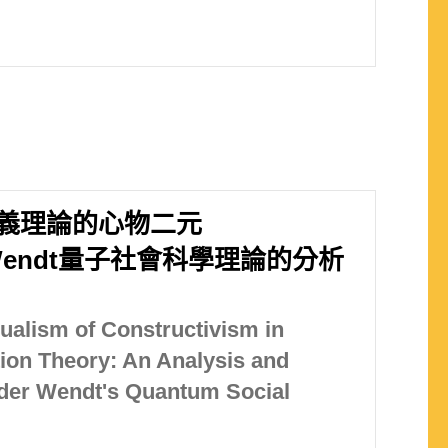
義理論的心物二元
er Wendt量子社會科學理論的分析
ualism of Constructivism in
tion Theory: An Analysis and
nder Wendt's Quantum Social