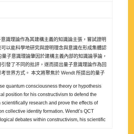
t 運用量子意識理論作為其建構主義的知識論主張，嘗試證明
是可以能科學地研究與證明理念與意識在形成集體認
t 的量子意識理論肇因於建構主義內部的知識論爭論，
場引發了不同的批評，遂而提出量子意識理論作為回
世界方式。 本文將聚焦於 Wendt 所提出的量子
義理論 (甚至整個國際關係理論)的意涵，以及..
use quantum consciousness theory or hypothesis
l position for his constructivism to defend the
an scientifically research and prove the effects of
n collective identity formation. Wendt’s QCT
ogical debates within constructivism, his scientific
ous critics, he initiated QCT to response these